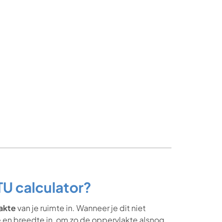
U calculator?
akte
van je ruimte in. Wanneer je dit niet
e en breedte in, om zo de oppervlakte alsnog