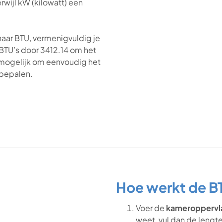
rwijl kW (kilowatt) een
aar BTU, vermenigvuldig je
BTU’s door 3412.14 om het
 mogelijk om eenvoudig het
 bepalen.
Hoe werkt de BT
Voer de
kameroppervl
weet, vul dan de lengt