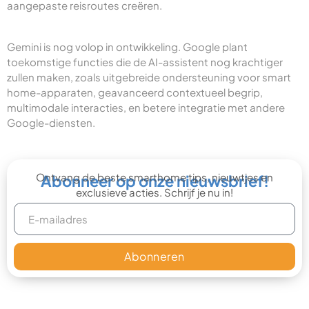
aangepaste reisroutes creëren.
Gemini is nog volop in ontwikkeling. Google plant
toekomstige functies die de AI-assistent nog krachtiger
zullen maken, zoals uitgebreide ondersteuning voor smart
home-apparaten, geavanceerd contextueel begrip,
multimodale interacties, en betere integratie met andere
Google-diensten.
Ontvang de beste smarthome tips, nieuwtjes en
Abonneer op onze nieuwsbrief!
exclusieve acties. Schrijf je nu in!
Abonneren