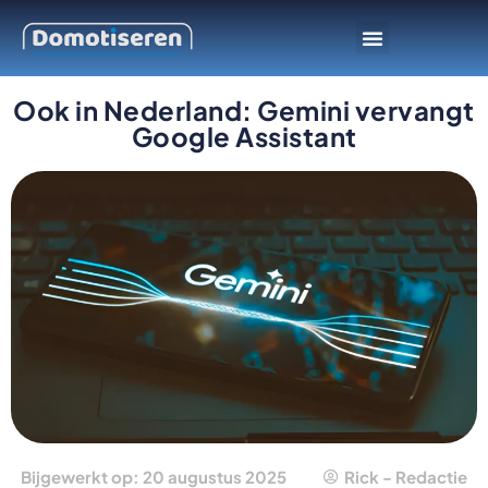
Slimme apparaten
Smarthome platform
Ook in Nederland: Gemini vervangt
Google Assistant
Bijgewerkt op: 20 augustus 2025
Rick - Redactie