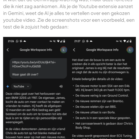
die ik niet zag aankomen. Als je de Youtube extensie aanzet
in Gemini, weet de AI je alles te vertellen over een gekozen
youtube video. Zie de screenshots voor een voorbeeld, een
test die ik zojuist heb gedaan: