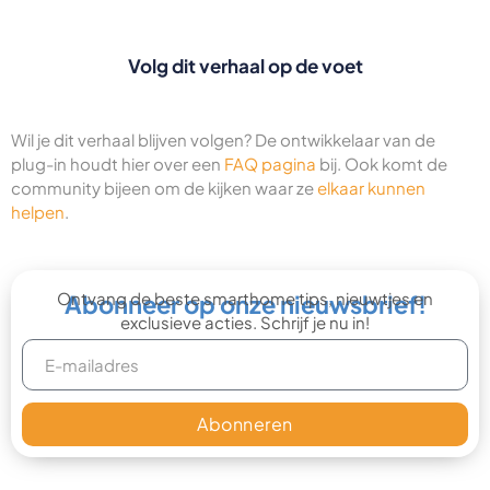
Volg dit verhaal op de voet
Wil je dit verhaal blijven volgen? De ontwikkelaar van de
plug-in houdt hier over een
FAQ pagina
bij. Ook komt de
community bijeen om de kijken waar ze
elkaar kunnen
helpen
.
Ontvang de beste smarthome tips, nieuwtjes en
Abonneer op onze nieuwsbrief!
exclusieve acties. Schrijf je nu in!
Abonneren