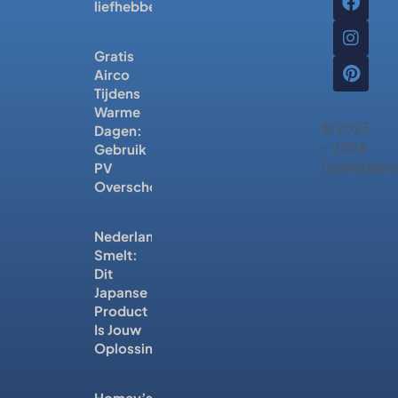
liefhebbers
Gratis
Airco
Tijdens
Warme
© 2023
Dagen:
– 2024
Gebruik
Domotisere
PV
Overschot
Nederland
Smelt:
Dit
Japanse
Product
Is Jouw
Oplossing
Homey’s