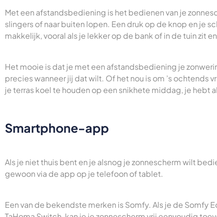
Met een afstandsbediening is het bedienen van je zonn
slingers of naar buiten lopen. Een druk op de knop en je sc
makkelijk, vooral als je lekker op de bank of in de tuin zit 
Het mooie is dat je met een afstandsbediening je zonweri
precies wanneer jij dat wilt. Of het nou is om ’s ochtends 
je terras koel te houden op een snikhete middag, je hebt 
Smartphone-app
Als je niet thuis bent en je alsnog je zonnescherm wilt bed
gewoon via de app op je telefoon of tablet.
Een van de bekendste merken is Somfy. Als je de Somfy 
TaHoma Switch, kan je je zonnescherm vrij eenvoudig to