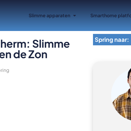
Slimme apparaten
Smarthome platf
Spring naar:
herm: Slimme
en de Zon