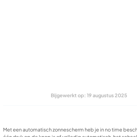
Bijgewerkt op: 19 augustus 2025
Met een automatisch zonnescherm heb je in no time besch
één druk op de knop is of volledig automatisch, het scheelt 