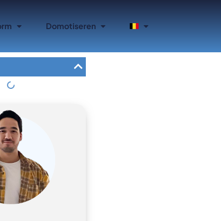
orm
Domotiseren