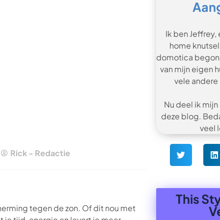
Aan
Ik ben Jeffrey,
home knutsela
domotica begon 
van mijn eigen 
vele andere
Nu deel ik mijn
deze blog. Beda
veel 
Rick - Redactie
This St
erming tegen de zon. Of dit nou met
V
je tijd, energie en levert je meer