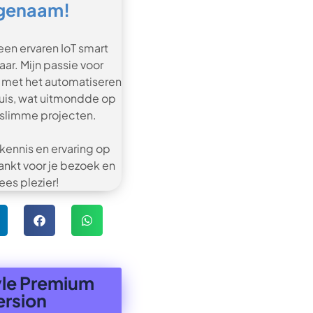
genaam!
 een ervaren IoT smart
ar. Mijn passie voor
met het automatiseren
huis, wat uitmondde op
 slimme projecten.
 kennis en ervaring op
nkt voor je bezoek en
lees plezier!
yle Premium
ersion