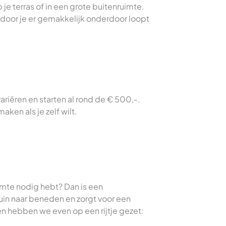
je terras of in een grote buitenruimte.
door je er gemakkelijk onderdoor loopt
:
riëren en starten al rond de € 500,-.
aken als je zelf wilt.
uimte nodig hebt? Dan is een
uin naar beneden en zorgt voor een
 hebben we even op een rijtje gezet: