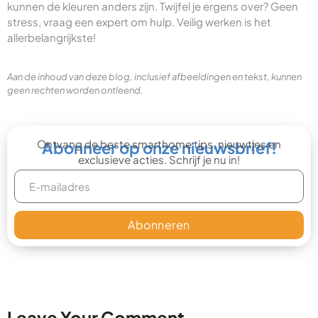
kunnen de kleuren anders zijn. Twijfel je ergens over? Geen
stress, vraag een expert om hulp. Veilig werken is het
allerbelangrijkste!
Aan de inhoud van deze blog, inclusief afbeeldingen en tekst, kunnen
geen rechten worden ontleend.
Ontvang de beste smarthome tips, nieuwtjes en
Abonneer op onze nieuwsbrief!
exclusieve acties. Schrijf je nu in!
Abonneren
Leave Your Comment