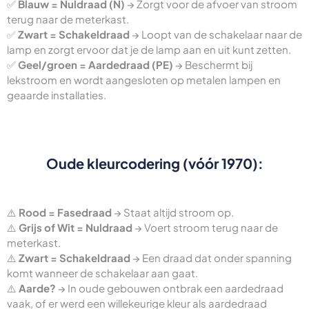
✅
Blauw = Nuldraad (N)
→ Zorgt voor de afvoer van stroom
terug naar de meterkast.
✅
Zwart = Schakeldraad
→ Loopt van de schakelaar naar de
lamp en zorgt ervoor dat je de lamp aan en uit kunt zetten.
✅
Geel/groen = Aardedraad (PE)
→ Beschermt bij
lekstroom en wordt aangesloten op metalen lampen en
geaarde installaties.
Oude kleurcodering (vóór 1970):
⚠️
Rood = Fasedraad
→ Staat altijd stroom op.
⚠️
Grijs of Wit = Nuldraad
→ Voert stroom terug naar de
meterkast.
⚠️
Zwart = Schakeldraad
→ Een draad dat onder spanning
komt wanneer de schakelaar aan gaat.
⚠️
Aarde?
→ In oude gebouwen ontbrak een aardedraad
vaak, of er werd een willekeurige kleur als aardedraad