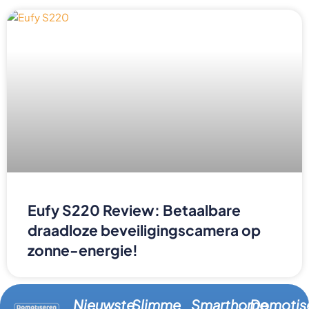
Eufy S220 Review: Betaalbare
draadloze beveiligingscamera op
zonne-energie!
Nieuwste
Slimme
Smarthome
Domotis