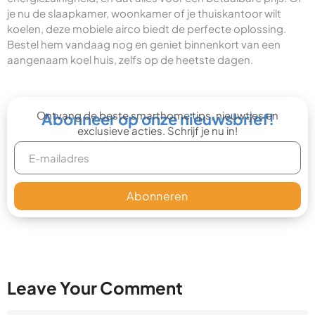
je nu de slaapkamer, woonkamer of je thuiskantoor wilt
koelen, deze mobiele airco biedt de perfecte oplossing.
Bestel hem vandaag nog en geniet binnenkort van een
aangenaam koel huis, zelfs op de heetste dagen.
Ontvang de beste smarthome tips, nieuwtjes en
Abonneer op onze nieuwsbrief!
exclusieve acties. Schrijf je nu in!
Abonneren
Leave Your Comment