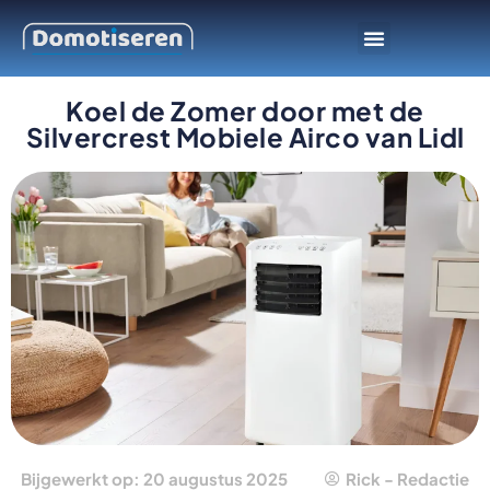
Slimme apparaten
Smarthome platform
Koel de Zomer door met de
Silvercrest Mobiele Airco van Lidl
Bijgewerkt op: 20 augustus 2025
Rick - Redactie