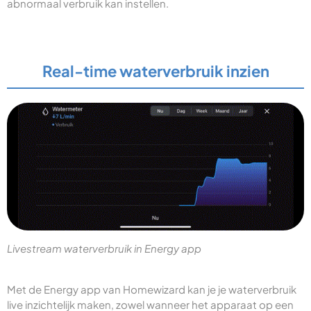
abnormaal verbruik kan instellen.
Real-time waterverbruik inzien
Livestream waterverbruik in Energy app
Met de Energy app van Homewizard kan je je waterverbruik
live inzichtelijk maken, zowel wanneer het apparaat op een