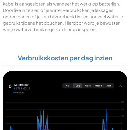
kabel is aangesloten als wanneer het werkt op batterijen.
Door live in te zien of je water verbruikt kan je lekkages
onderkennen of je kan bijvoorbeeld inzien hoeveel water je
gebruikt tijdens het douchen. Hierdoor word je bewuster
van je waterverbruik en je kan hierop inspelen.
Verbruikskosten per dag inzien