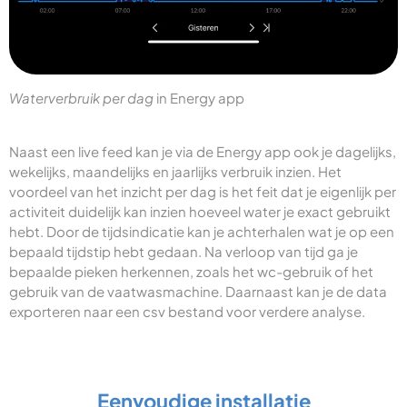
Waterverbruik per dag
in Energy app
Naast een live feed kan je via de Energy app ook je dagelijks,
wekelijks, maandelijks en jaarlijks verbruik inzien. Het
voordeel van het inzicht per dag is het feit dat je eigenlijk per
activiteit duidelijk kan inzien hoeveel water je exact gebruikt
hebt. Door de tijdsindicatie kan je achterhalen wat je op een
bepaald tijdstip hebt gedaan. Na verloop van tijd ga je
bepaalde pieken herkennen, zoals het wc-gebruik of het
gebruik van de vaatwasmachine. Daarnaast kan je de data
exporteren naar een csv bestand voor verdere analyse.
Eenvoudige installatie