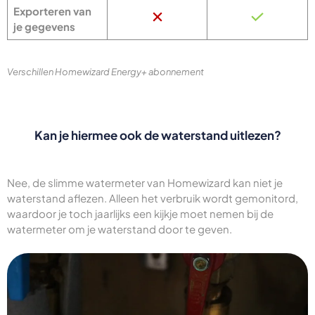
Exporteren van
je gegevens
Verschillen Homewizard Energy+ abonnement
Kan je hiermee ook de waterstand uitlezen?
Nee, de slimme watermeter van Homewizard kan niet je
waterstand aflezen. Alleen het verbruik wordt gemonitord,
waardoor je toch jaarlijks een kijkje moet nemen bij de
watermeter om je waterstand door te geven.