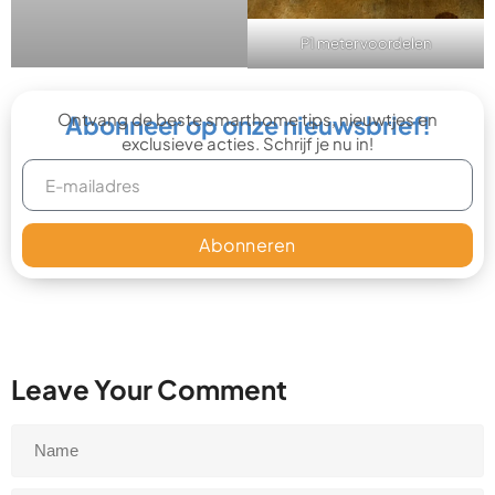
P1 meter voordelen
Ontvang de beste smarthome tips, nieuwtjes en
Abonneer op onze nieuwsbrief!
exclusieve acties. Schrijf je nu in!
Abonneren
Leave Your Comment