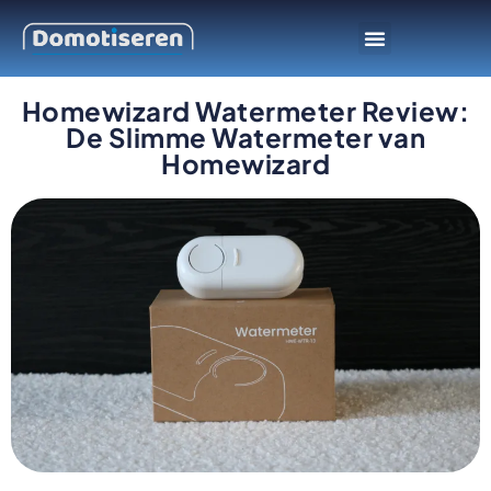
Slimme apparaten
Smarthome platform
Homewizard Watermeter Review:
De Slimme Watermeter van
Homewizard