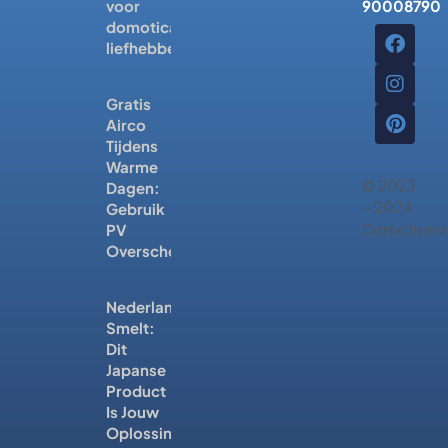
90008790
voor
domotica-
liefhebbers
Gratis
Airco
Tijdens
Warme
© 2023
Dagen:
– 2024
Gebruik
Domotisere
PV
Overschot
Nederland
Smelt:
Dit
Japanse
Product
Is Jouw
Oplossing