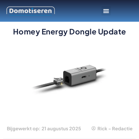
Slimme apparaten
Smarthome platform
Homey Energy Dongle Update
Bijgewerkt op: 21 augustus 2025
Rick - Redactie