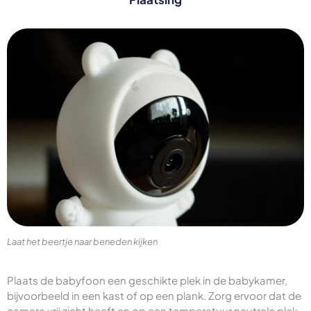
Laat het beertje naar beneden kijken
Plaats de babyfoon een geschikte plek in de babykamer,
bijvoorbeeld in een kast of op een plank. Zorg ervoor dat de
camera vrij zicht heeft en op een temperatuur neutrale plek