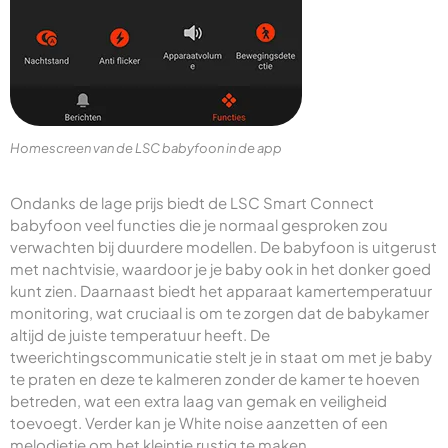
Homescreen van de LSC babyfoon in de app
Ondanks de lage prijs biedt de LSC Smart Connect
babyfoon veel functies die je normaal gesproken zou
verwachten bij duurdere modellen. De babyfoon is uitgerust
met nachtvisie, waardoor je je baby ook in het donker goed
kunt zien. Daarnaast biedt het apparaat kamertemperatuur
monitoring, wat cruciaal is om te zorgen dat de babykamer
altijd de juiste temperatuur heeft. De
tweerichtingscommunicatie stelt je in staat om met je baby
te praten en deze te kalmeren zonder de kamer te hoeven
betreden, wat een extra laag van gemak en veiligheid
toevoegt. Verder kan je White noise aanzetten of een
melodietje om het kleintje rustig te maken.