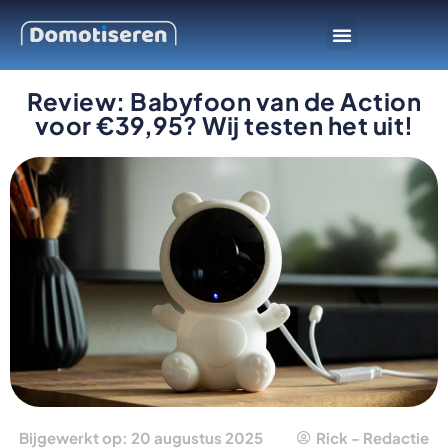
Slimme apparaten
Smarthome platform
Review: Babyfoon van de Action
voor €39,95? Wij testen het uit!
Bijgewerkt op: 20 augustus 2025
Rick - Redactie