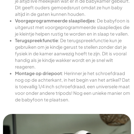
je altijd live meekijken wat er in de babykamer gebeurt.
Dit geeft ouders gemoedsrust omdat ze hun baby
altijd in de gaten kunnen houden.
Voorgeprogrammeerde slaapliedjes
: De babyfoon is
uitgerust met voorgeprogrammeerde slaapliedjes die
je kleintje helpen rustig te worden en in slaap te vallen.
Terugspreekfunctie
: De terugspreekfunctie kun je
gebruiken om je kindje gerust te stellen zonder dat je
fysiek in de kamer aanwezig hoeft te zijn. Dit is vooral
handig als je kindje wakker wordt en je snel wilt
reageren.
Montage op driepoot
: Herinner je het schroefdraad
nog op de achterkant, in het begin van het artikel? Dat
is toevallig 1/4 inch schroefdraad, een universele maat
voor onder andere tripods! Nog een unieke manier om
de babyfoon te plaatsen.