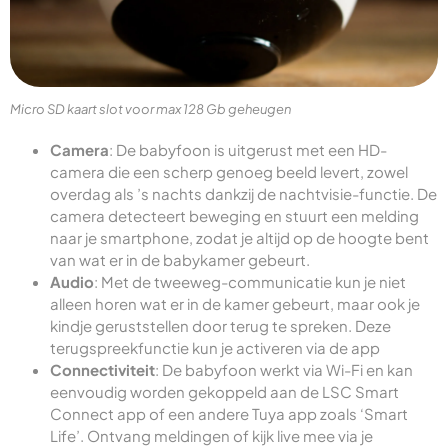
Micro SD kaart slot voor max 128 Gb geheugen
Camera
: De babyfoon is uitgerust met een HD-
camera die een scherp genoeg beeld levert, zowel
overdag als ’s nachts dankzij de nachtvisie-functie. De
camera detecteert beweging en stuurt een melding
naar je smartphone, zodat je altijd op de hoogte bent
van wat er in de babykamer gebeurt.
Audio
: Met de tweeweg-communicatie kun je niet
alleen horen wat er in de kamer gebeurt, maar ook je
kindje geruststellen door terug te spreken. Deze
terugspreekfunctie kun je activeren via de app
Connectiviteit
: De babyfoon werkt via Wi-Fi en kan
eenvoudig worden gekoppeld aan de LSC Smart
Connect app of een andere Tuya app zoals ‘Smart
Life’. Ontvang meldingen of kijk live mee via je