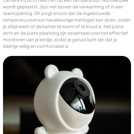
wordt geplaatst, dus niet boven de verwarming of in een
raamopening. Dit zorgt ervoor dat de ingebouwde
temperatuursensor nauwkeurige metingen kan doen, zodat
je altijd weet of de kamer te warm of te koud is. Het juiste
zicht en de juiste plaatsing zijn essentieel voor het effectief
monitoren van je kindje, zodat je gerust kunt zijn dat je
kleintje veilig en comfortabel is.