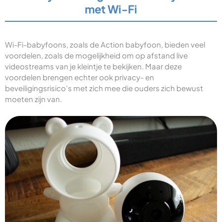
met Wi-Fi
Wi-Fi-babyfoons, zoals de Action babyfoon, bieden veel
voordelen, zoals de mogelijkheid om op afstand live
videostreams van je kleintje te bekijken. Maar deze
voordelen brengen echter ook privacy- en
beveiligingsrisico’s met zich mee die ouders zich bewust
moeten zijn van.